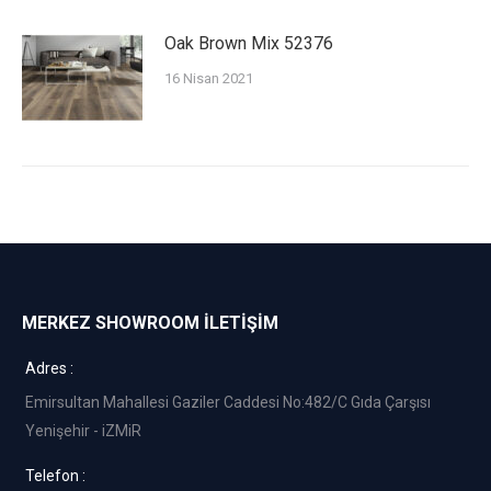
Oak Brown Mix 52376
16 Nisan 2021
MERKEZ SHOWROOM İLETİŞİM
Adres :
Emirsultan Mahallesi Gaziler Caddesi No:482/C Gıda Çarşısı
Yenişehir - iZMiR
Telefon :