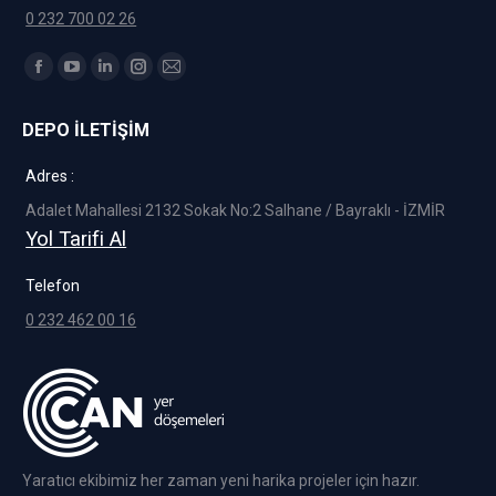
0 232 700 02 26
Find us on:
Facebook
YouTube
Linkedin
Instagram
Mail
page
page
page
page
page
DEPO İLETİŞİM
opens
opens
opens
opens
opens
in
in
in
in
in
Adres :
new
new
new
new
new
Adalet Mahallesi 2132 Sokak No:2 Salhane / Bayraklı - İZMİR
window
window
window
window
window
Yol Tarifi Al
Telefon
0 232 462 00 16
Yaratıcı ekibimiz her zaman yeni harika projeler için hazır.