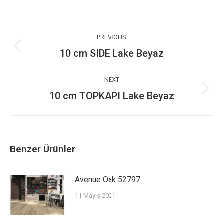
on
on
on
WhatsApp
Facebook
X
Post
navigation
PREVIOUS
10 cm SIDE Lake Beyaz
Previous
post:
NEXT
10 cm TOPKAPI Lake Beyaz
Next
post:
Benzer Ürünler
Avenue Oak 52797
11 Mayıs 2021