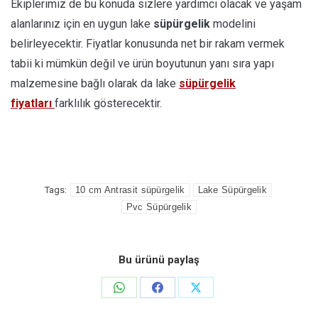
Ekiplerimiz de bu konuda sizlere yardımcı olacak ve yaşam
alanlarınız için en uygun lake
süpürgelik
modelini
belirleyecektir. Fiyatlar konusunda net bir rakam vermek
tabii ki mümkün değil ve ürün boyutunun yanı sıra yapı
malzemesine bağlı olarak da lake
süpürgelik
fiyatları
farklılık gösterecektir.
Tags:
10 cm Antrasit süpürgelik
Lake Süpürgelik
Pvc Süpürgelik
Bu ürünü paylaş
Share
Share
Share