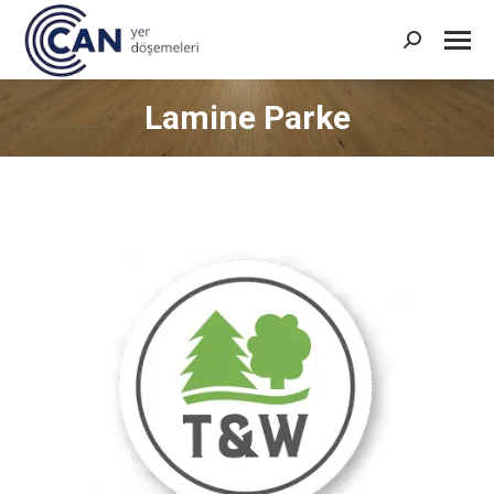
Search:
Lamine Parke
You are here: