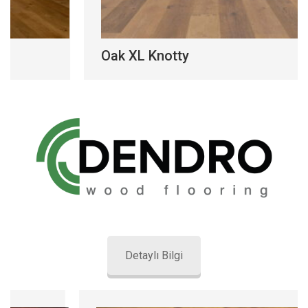
Oak XL Knotty
Oak X
Detaylı Bilgi