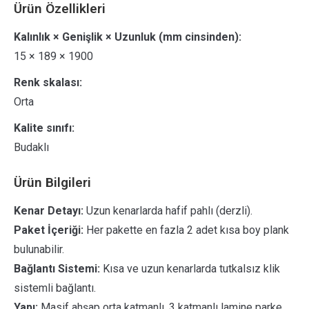
Ürün Özellikleri
Kalınlık × Genişlik × Uzunluk (mm cinsinden):
15 × 189 × 1900
Renk skalası:
Orta
Kalite sınıfı:
Budaklı
Ürün Bilgileri
Kenar Detayı:
Uzun kenarlarda hafif pahlı (derzli).
Paket İçeriği:
Her pakette en fazla 2 adet kısa boy plank
bulunabilir.
Bağlantı Sistemi:
Kısa ve uzun kenarlarda tutkalsız klik
sistemli bağlantı.
Yapı:
Masif ahşap orta katmanlı, 3 katmanlı lamine parke.