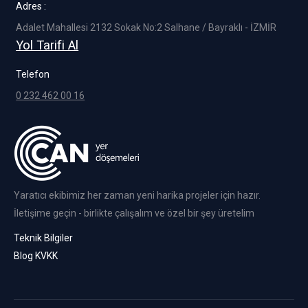
in
in
in
in
in
Adres :
new
new
new
new
new
Adalet Mahallesi 2132 Sokak No:2 Salhane / Bayraklı - İZMİR
window
window
window
window
window
Yol Tarifi Al
Telefon
0 232 462 00 16
Yaratıcı ekibimiz her zaman yeni harika projeler için hazır.
İletişime geçin - birlikte çalışalım ve özel bir şey üretelim
Teknik Bilgiler
Blog
KVKK