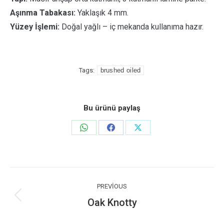
Aşınma Tabakası:
Yaklaşık 4 mm.
Yüzey İşlemi:
Doğal yağlı – iç mekanda kullanıma hazır.
Tags:
brushed oiled
Bu ürünü paylaş
Share
Share
Share
on
on
on
WhatsApp
Facebook
X
Post
navigation
PREVIOUS
Oak Knotty
Previous
post: