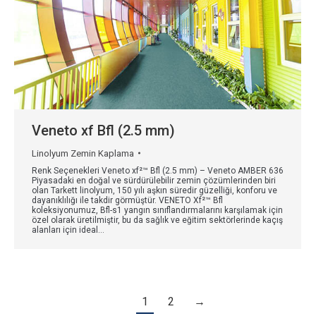
Veneto xf Bfl (2.5 mm)
Linolyum Zemin Kaplama
Renk Seçenekleri Veneto xf²™ Bfl (2.5 mm) – Veneto AMBER 636
Piyasadaki en doğal ve sürdürülebilir zemin çözümlerinden biri
olan Tarkett linolyum, 150 yılı aşkın süredir güzelliği, konforu ve
dayanıklılığı ile takdir görmüştür. VENETO Xf²™ Bfl
koleksiyonumuz, Bfl-s1 yangın sınıflandırmalarını karşılamak için
özel olarak üretilmiştir, bu da sağlık ve eğitim sektörlerinde kaçış
alanları için ideal…
1
2
→