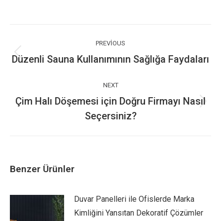
on
on
on
WhatsApp
Facebook
X
Post
navigation
PREVIOUS
Düzenli Sauna Kullanımının Sağlığa Faydaları
Previous
post:
NEXT
Çim Halı Döşemesi için Doğru Firmayı Nasıl
Next
Seçersiniz?
post:
Benzer Ürünler
Duvar Panelleri ile Ofislerde Marka
Kimliğini Yansıtan Dekoratif Çözümler