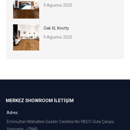
9 Ağustos 2025
Oak XL Knotty
9 Ağustos 2025
MERKEZ SHOWROOM İLETİŞİM
Adres :
Emirsultan Mahallesi Gaziler Caddesi No:482/C Gıda Çarşısı
Yenişehir - iZMiR