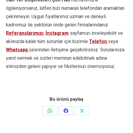
ilgileniyorsanız, lütfen bizi numaralı telefondan aramaktan
çekinmeyin. Uygun fiyatlarımız uzman ve deneyli
kadromuz ile sektörün önde gelen firmalarındanız.
Referanslarımızı
,
İnstagram
sayfamızı inceleyebilir ve
aklınızda kalan tüm sorunlar için bizimle
Telefon
veya
Whatsapp
üzerinden İletişime geçebilirsiniz. Sorularınıza
yanıt vermek ve sizleri memnun edebilmek adına
elimizden geleni yapıyor ve fikirlerinizi önemsiyoruz.
Bu ürünü paylaş
Share
Share
Share
on
on
on
WhatsApp
Facebook
X