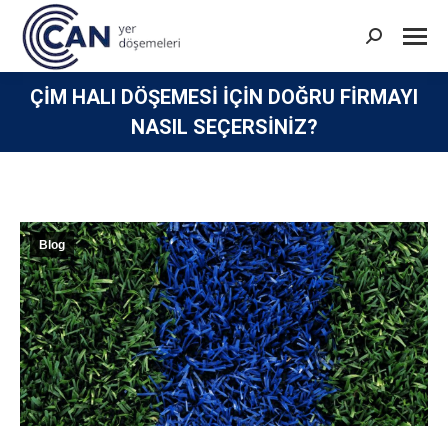
Search:
ÇIM HALI DÖŞEMESI IÇIN DOĞRU FIRMAYI
NASIL SEÇERSINIZ?
You are here:
Blog