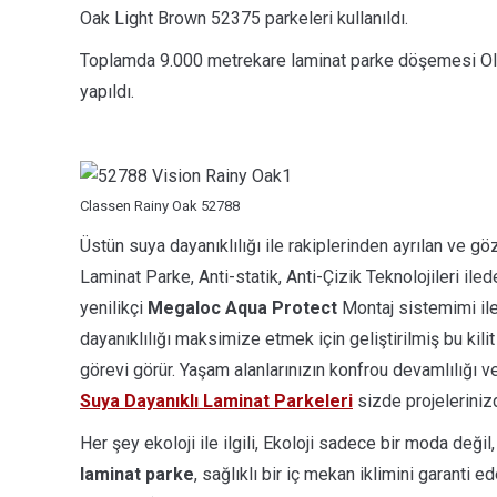
Oak Light Brown 52375 parkeleri kullanıldı.
Toplamda 9.000 metrekare laminat parke döşemesi Ole
yapıldı.
Classen Rainy Oak 52788
Üstün suya dayanıklılığı ile rakiplerinden ayrılan ve gö
Laminat Parke, Anti-statik, Anti-Çizik Teknolojileri ile
yenilikçi
Megaloc Aqua Protect
Montaj sistemimi ile 
dayanıklılığı maksimize etmek için geliştirilmiş bu kilit 
görevi görür. Yaşam alanlarınızın konfrou devamlılığı v
Suya Dayanıklı Laminat Parkeleri
sizde projelerinizd
Her şey ekoloji ile ilgili, Ekoloji sadece bir moda değil
laminat parke
, sağlıklı bir iç mekan iklimini garanti