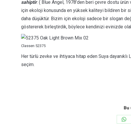
sahiptir
. ( Blue Angel, 1978’den beri çevre dostu ürün 
için ekoloji konusunda en yüksek kaliteyi bildiren bir
daha düşüktür. Bizim için ekoloji sadece bir slogan değ
göstererek birleştirdik, böylece kendinizi evinizde ola
Classen 52375
Her türlü zevke ve ihtiyaca hitap eden Suya dayanıklı La
seçim.
Bu 
Sha