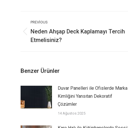
on
Wh
Post
navigation
PREVIOUS
Neden Ahşap Deck Kaplamayı Tercih
Previous
Etmelisiniz?
post:
Benzer Ürünler
Duvar Panelleri ile Ofislerde Marka
Kimliğini Yansıtan Dekoratif
Çözümler
14 Ağustos 2025
Karo Halı ile Kütüphanelerde Sessi