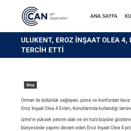
ANA SAYFA
K
ANA SAYFA
K
ULUKENT, EROZ İNŞAAT OLEA 4,
TERCIH ETTI
Blog
Orman ile bütünlük sağlayan, çevre ve konfordan taviz
Eroz İnşaat Olea 4 Evleri, Konutlarında kullandığı lamin
İzmir’in yüksek yatırım alan ve en hızlı büyüne gösteren
bünyesinde yapımı devam eden Eroz İnşaat Olea 4 pro