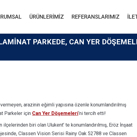
URUMSAL
ÜRÜNLERIMIZ
REFERANSLARIMIZ
İLE
URUMSAL
ÜRÜNLERIMIZ
REFERANSLARIMIZ
İLE
 LAMINAT PARKEDE, CAN YER DÖŞEMEL
 vermeyen, arazinin eğimli yapısına özenle konumlandırılmış
at Parkeler için
Can Yer Döşemeleri
‘ni tercih etti!
 ilçelerinden biri olan Ulukent’ te konumlandırılmış, Eröz İnşaat
jesinde, Classen Vision Serisi Rainy Oak 52788 ve Classen