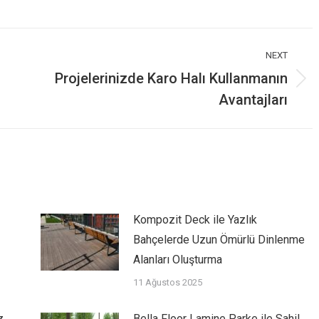
on
on
atsApp
Facebook
X
NEXT
Projelerinizde Karo Halı Kullanmanın
Next
Avantajları
post:
Kompozit Deck ile Yazlık
Bahçelerde Uzun Ömürlü Dinlenme
Alanları Oluşturma
11 Ağustos 2025
z
Bella Floor Lamine Parke ile Sahil