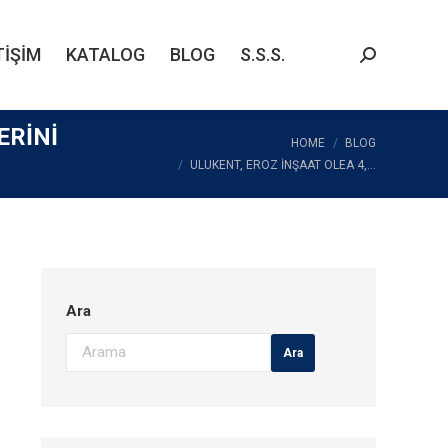
TIŞIM
KATALOG
BLOG
S.S.S.
Search:
TIŞIM
KATALOG
BLOG
S.S.S.
Search:
ERINI
You are here:
HOME
BLOG
ULUKENT, EROZ İNŞAAT OLEA 4,…
Ara
Ara