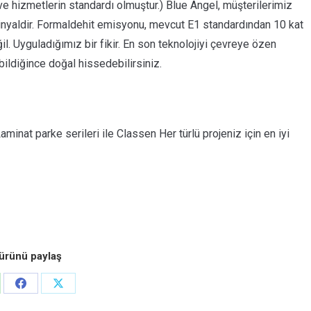
ve hizmetlerin standardı olmuştur.) Blue Angel, müşterilerimiz
 sinyaldir. Formaldehit emisyonu, mevcut E1 standardından 10 kat
il. Uyguladığımız bir fikir. En son teknolojiyi çevreye özen
bildiğince doğal hissedebilirsiniz.
minat parke serileri ile Classen Her türlü projeniz için en iyi
ürünü paylaş
re
Share
Share