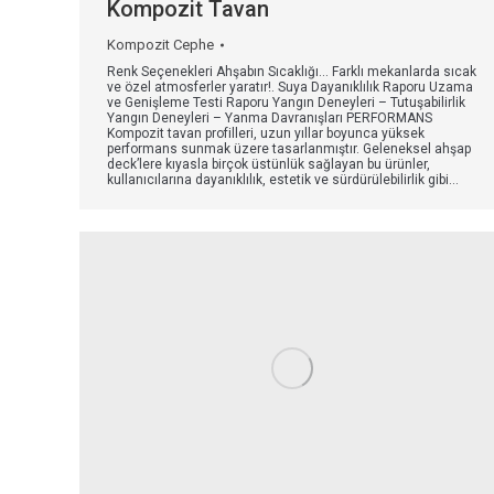
Kompozit Tavan
Kompozit Cephe
Renk Seçenekleri Ahşabın Sıcaklığı… Farklı mekanlarda sıcak
ve özel atmosferler yaratır!. Suya Dayanıklılık Raporu Uzama
ve Genişleme Testi Raporu Yangın Deneyleri – Tutuşabilirlik
Yangın Deneyleri – Yanma Davranışları PERFORMANS
Kompozit tavan profilleri, uzun yıllar boyunca yüksek
performans sunmak üzere tasarlanmıştır. Geleneksel ahşap
deck’lere kıyasla birçok üstünlük sağlayan bu ürünler,
kullanıcılarına dayanıklılık, estetik ve sürdürülebilirlik gibi…