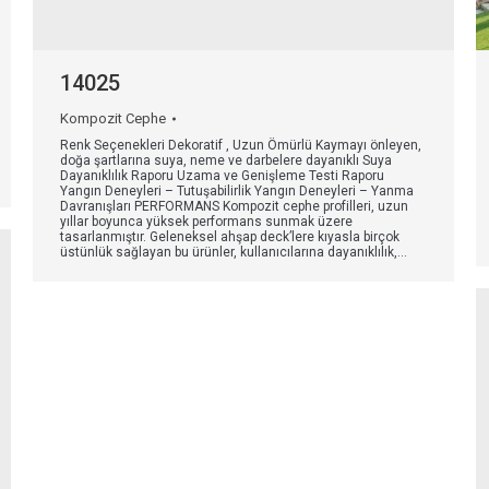
14025
Kompozit Cephe
Renk Seçenekleri Dekoratif , Uzun Ömürlü Kaymayı önleyen,
doğa şartlarına suya, neme ve darbelere dayanıklı Suya
Dayanıklılık Raporu Uzama ve Genişleme Testi Raporu
Yangın Deneyleri – Tutuşabilirlik Yangın Deneyleri – Yanma
Davranışları PERFORMANS Kompozit cephe profilleri, uzun
yıllar boyunca yüksek performans sunmak üzere
tasarlanmıştır. Geleneksel ahşap deck’lere kıyasla birçok
üstünlük sağlayan bu ürünler, kullanıcılarına dayanıklılık,…