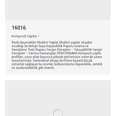
16016
Kompozit Cephe
Renk Seçenekleri Modern Yapılar Modern yapılar ahşabın
sıcaklığı ile birleşti Suya Dayanıklılık Raporu Uzama ve
Genişleme Testi Raporu Yangın Deneyleri – Tutuşabilirlik Yangın
Deneyleri – Yanma Davranışları PERFORMANS Kompozit cephe
profilleri, uzun yıllar boyunca yüksek performans sunmak üzere
tasarlanmıştır. Geleneksel ahşap deck’lere kıyasla birçok
üstünlük sağlayan bu ürünler, kullanıcılarına dayanıklılık, estetik
ve sürdürülebilirlik gibi önemli…