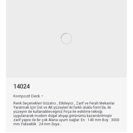
14024
Kompozit Deck
Renk Seçenekleri Gözalıcı , Etkileyici , Zarif ve Ferah Mekanlar
Yaratmak İçin Üst ve Alt yüzeyleri iki farklı oluklu form’da, iki
yüzeyini de kullanabileceğiniz Fırça ile eskitme tekniği
uygulanarak modern doğal ahşap görünümü kazandırılmıştır
zarif yapısı ile bir çok Alana uyum sağlar. En : 140 mm Boy : 3000
mm Yükseklik : 24 mm Suya…